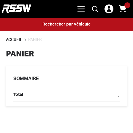
menu
{0} 
Rechercher
Skip to main content
Rechercher par véhicule
ACCUEIL
PANIER
PANIER
SOMMAIRE
Total