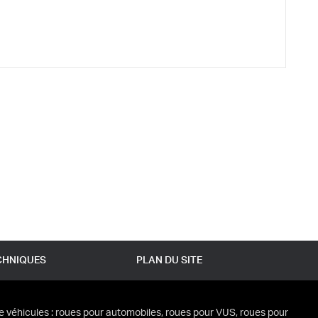
CHNIQUES
PLAN DU SITE
e véhicules : roues pour automobiles, roues pour VUS, roues pour