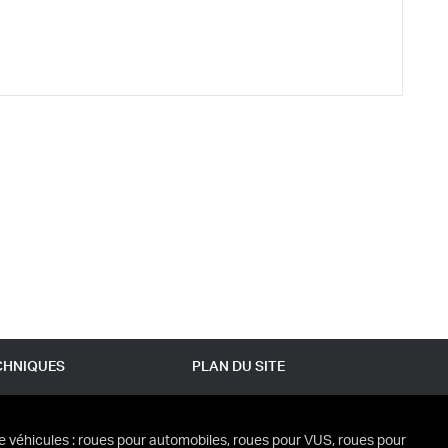
CHNIQUES
PLAN DU SITE
e véhicules : roues pour automobiles, roues pour VUS, roues pour