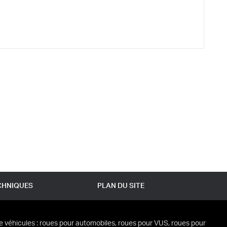
CHNIQUES
PLAN DU SITE
e véhicules : roues pour automobiles, roues pour VUS, roues pour