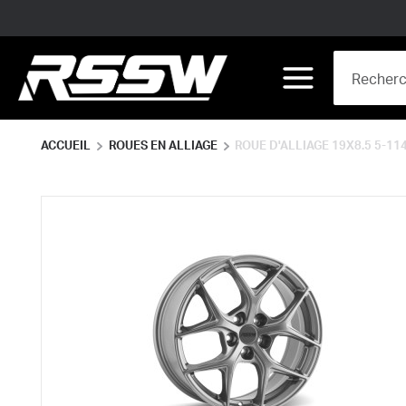
Skip to main content
Site Search
menu
ACCUEIL
ROUES EN ALLIAGE
ROUE D'ALLIAGE 19X8.5 5-114