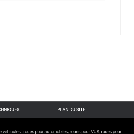
CHNIQUES
PLAN DU SITE
e véhicules : roues pour automobiles, roues pour VUS, roues pour