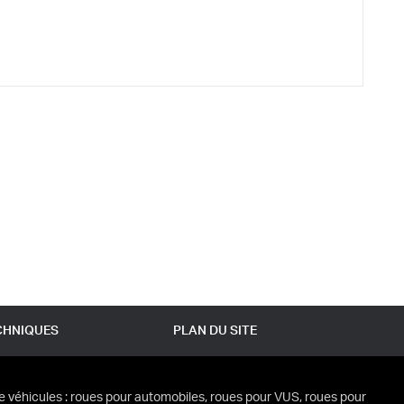
CHNIQUES
PLAN DU SITE
e véhicules : roues pour automobiles, roues pour VUS, roues pour