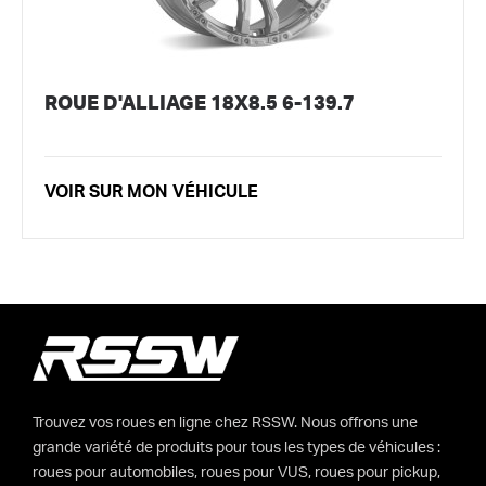
ROUE D'ALLIAGE 18X8.5 6-139.7
VOIR SUR MON VÉHICULE
Trouvez vos roues en ligne chez RSSW. Nous offrons une
grande variété de produits pour tous les types de véhicules :
roues pour automobiles, roues pour VUS, roues pour pickup,