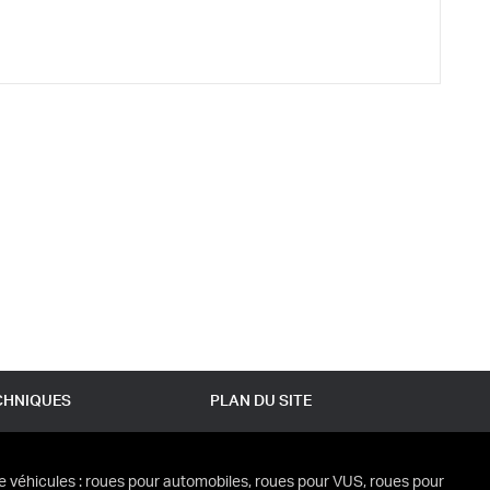
CHNIQUES
PLAN DU SITE
e véhicules : roues pour automobiles, roues pour VUS, roues pour