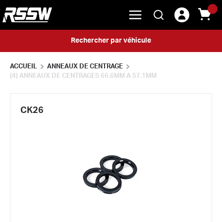
menu
{0} 
Rechercher
Skip to main content
Rechercher par véhicule
ACCUEIL
ANNEAUX DE CENTRAGE
(4) ANNEAUX DE CENTRAGES 66.6MM A 57.1MM
CK26