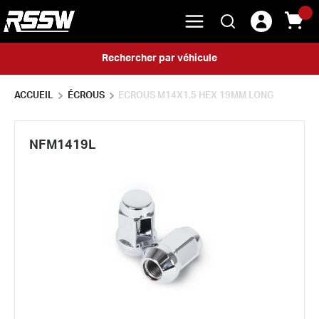
menu
{0} 
Rechercher
Skip to main content
Rechercher par véhicule
ACCUEIL
ÉCROUS
ECROUS M14X1.5 HEX 19MM LONG
NFM1419L