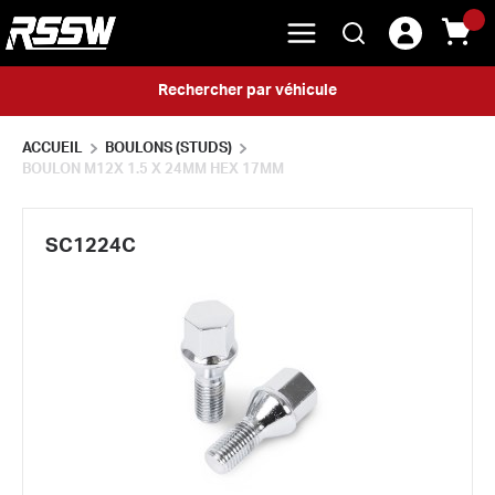
menu
{0} 
Rechercher
Skip to main content
Rechercher par véhicule
ACCUEIL
BOULONS (STUDS)
BOULON M12X 1.5 X 24MM HEX 17MM
SC1224C