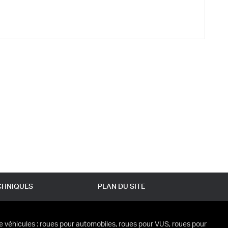
CHNIQUES
PLAN DU SITE
e véhicules : roues pour automobiles, roues pour VUS, roues pour